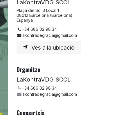
LaKontraVDG SCCL
Plaça del Sol 3 Local 1
08012 Barcelona (Barcelona)
Espanya
+34 686 02 98 34
lakontradegracia@gmail.com
Ves a la ubicació
Organitza
LaKontraVDG SCCL
+34 686 02 98 34
lakontradegracia@gmail.com
Comparteix
Comparteix l'esdeveniment