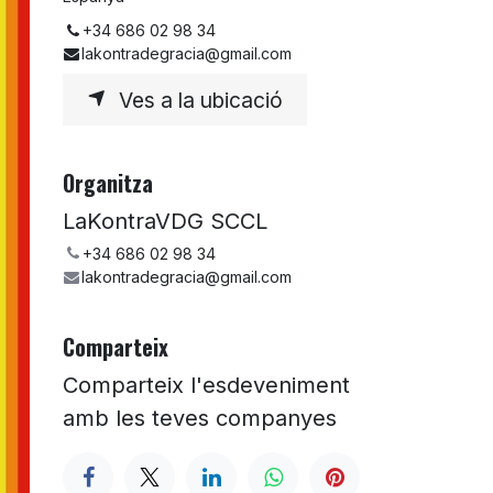
+34 686 02 98 34
lakontradegracia@gmail.com
Ves a la ubicació
Organitza
LaKontraVDG SCCL
+34 686 02 98 34
lakontradegracia@gmail.com
Comparteix
Comparteix l'esdeveniment
amb les teves companyes