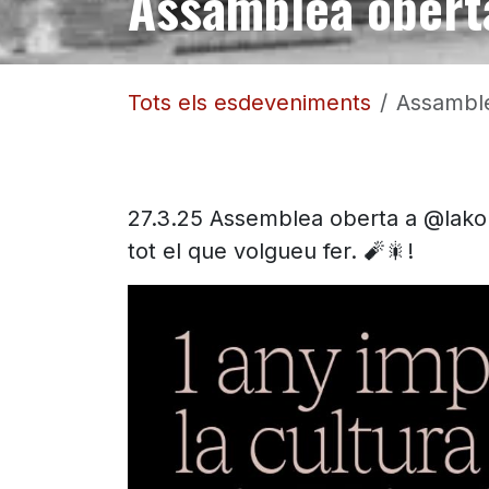
Assamblea ober
Tots els esdeveniments
Assambl
27.3.25 Assemblea oberta a @lakon
tot el que volgueu fer. 🧨🎇!