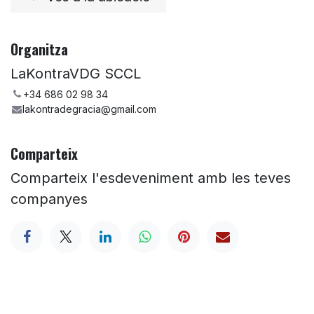
Organitza
LaKontraVDG SCCL
+34 686 02 98 34
lakontradegracia@gmail.com
Comparteix
Comparteix l'esdeveniment amb les teves
companyes