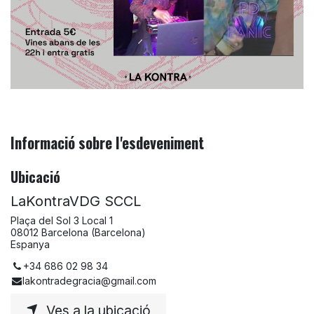
Informació sobre l'esdeveniment
Ubicació
LaKontraVDG SCCL
Plaça del Sol 3 Local 1
08012 Barcelona (Barcelona)
Espanya
+34 686 02 98 34
lakontradegracia@gmail.com
Ves a la ubicació