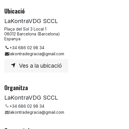
Ubicació
LaKontraVDG SCCL
Plaça del Sol 3 Local 1
08012 Barcelona (Barcelona)
Espanya
+34 686 02 98 34
lakontradegracia@gmail.com
Ves a la ubicació
Organitza
LaKontraVDG SCCL
+34 686 02 98 34
lakontradegracia@gmail.com