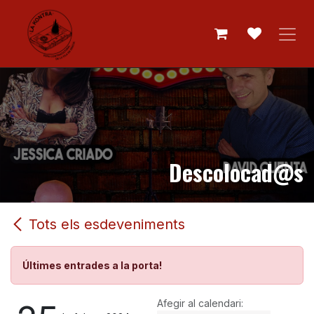
Skip to Content
Descolocad@s
Tots els esdeveniments
Últimes entrades a la porta!
Afegir al calendari: