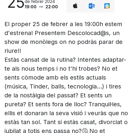
25
de febrer 2024
19:00
22:00
El proper 25 de febrer a les 19:00h estem
d'estrena! Presentem Descolocad@s, un
show de monòlegs on no podràs parar de
riure!!
Estàs cansat de la rutina? Intentes adaptar-
te als nous temps i no t'hi trobes? No et
sents còmode amb els estils actuals
(música, Tinder, balls, tecnologia...) i tires
de la nostàlgia del passat? Et sents un
pureta? Et sents fora de lloc? Tranquil·les,
ellis et donaran la seva visió i veuràs que no
estàs tan sol. Tant si estàs casat, divorciat o
jubilat a totis ens passa no?🤔 No et