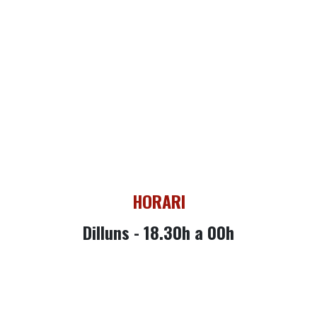
HORARI
Dilluns - 18.30h a 00h
Dimarts -
18.30h a 00h
Dimecres -
18.30
h a 2h