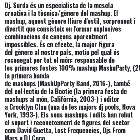
Dj. Surda és un especialista de la mescla
creativa i la tècnica/gènere del mashup. El
mashup, aquest gènere lliure d'estil, sorprenent i
divertit que consisteix en formar explosives
combinacions de cançons aparentment
impossibles. És en efecte, la major figura
del gènere al nostre país, motiu pel qual és
reconegut per tot el món: responsable de
les primeres festes 100% mashup MashuParty, (2
la primera banda
de mashups (MashUpParty Band, 2016-), també
del col·lectiu de la Bootie (la primera festa de
mashups al món, Califòrnia, 2003-) i editor
a Crooklyn Clan (una de les majors dj pools, Nova
York, 1993-). Els seus mashups i edits han rebut
el suport i reconeixement de figures del sector
com David Guetta, Lost Frequencies, Djs From
Mars o DJ Coco.