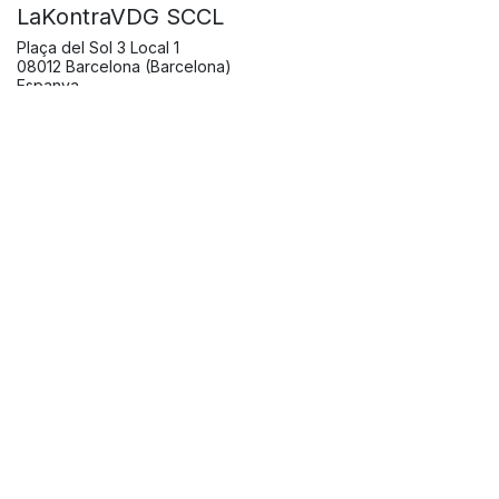
LaKontraVDG SCCL
Plaça del Sol 3 Local 1
08012 Barcelona (Barcelona)
Espanya
+34 686 02 98 34
lakontradegracia@gmail.com
Ves a la ubicació
Organitza
LaKontraVDG SCCL
+34 686 02 98 34
lakontradegracia@gmail.com
Comparteix
Comparteix l'esdeveniment amb les teves