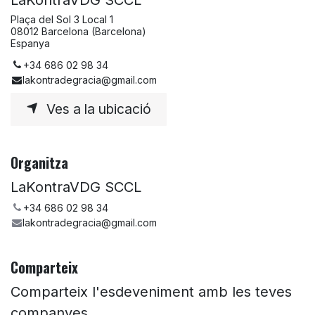
Plaça del Sol 3 Local 1
08012 Barcelona (Barcelona)
Espanya
+34 686 02 98 34
lakontradegracia@gmail.com
Ves a la ubicació
Organitza
LaKontraVDG SCCL
+34 686 02 98 34
lakontradegracia@gmail.com
Comparteix
Comparteix l'esdeveniment amb les teves
companyes