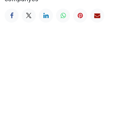
HORARI
Dilluns - 18.30h a 00h
Dimarts -
18.30h a 00h
Dimecres -
18.30
h a 2h
Dijous -
18.30
h a 2.30h