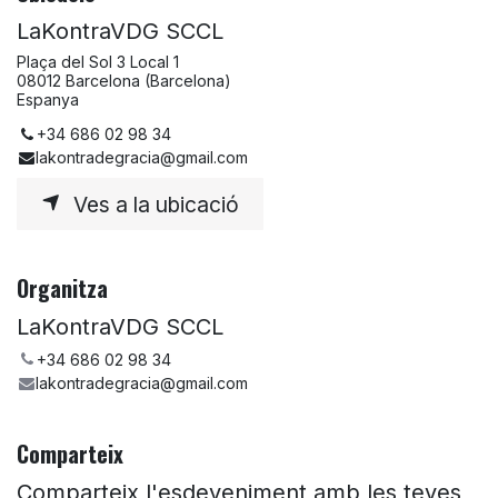
LaKontraVDG SCCL
Plaça del Sol 3 Local 1
08012 Barcelona (Barcelona)
Espanya
+34 686 02 98 34
lakontradegracia@gmail.com
Ves a la ubicació
Organitza
LaKontraVDG SCCL
+34 686 02 98 34
lakontradegracia@gmail.com
Comparteix
Comparteix l'esdeveniment amb les teves