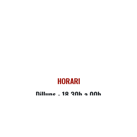
HORARI
Dilluns - 18.30h a 00h
Dimarts -
18.30h a 00h
Dimecres -
18.30
h a 2h
Dijous -
18.30
h a 2.30h