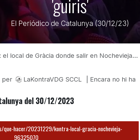
'guiris'
El Periódico de Catalunya (30/12/23)
l local de Gràcia donde salir en Nochevieja sin 'guiris'
per
LaKontraVDG SCCL
| Encara no hi ha
Catalunya del 30/12/2023
s/que-hacer/20231229/kontra-local-gracia-nochevieja-
96325070