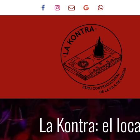
Skip to Content
La Kontra: el loc