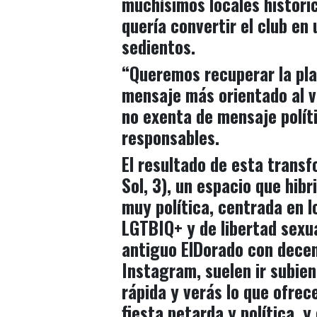
muchísimos locales históri
quería convertir el club en
sedientos.
“
Queremos recuperar la plaz
mensaje
más orientado al v
no exenta de mensaje políti
responsables.
El resultado de esta trans
Sol, 3), un
espacio que hibri
muy política, centrada en l
LGTBIQ+ y de libertad sexua
antiguo ElDorado con decen
Instagram, suelen ir subie
rápida y verás lo que ofrec
fiesta petarda y política, 