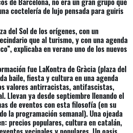
cos de Barcelona, no era un gran grupo que
 una coctelería de lujo pensada para guiris
a del Sol de los orígenes
, con un
ecindario que al turismo
, y con una agenda
co”, explicaba en verano uno de los nuevos
formación fue
LaKontra de Gràcia
(plaza del
da baile, fiesta y cultura
en una agenda
os valores antirracistas, antifascistas,
l. Llevan ya desde septiembre llenando el
as de eventos con esta filosofía (en su
ndo la programación semanal). Una ojeada
en:
precios populares, cultura en catalán,
y eventos vecinales y populares
. Un oasis