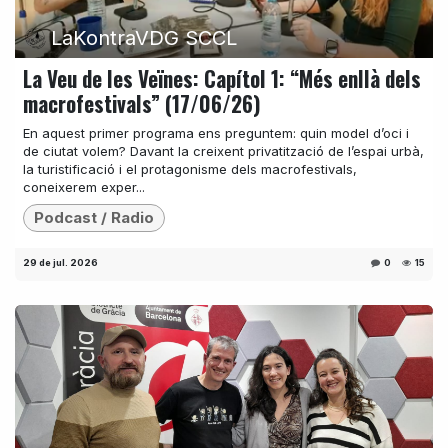
LaKontraVDG SCCL
La Veu de les Veïnes: Capítol 1: “Més enllà dels
macrofestivals” (17/06/26)
En aquest primer programa ens preguntem: quin model d’oci i
de ciutat volem? Davant la creixent privatització de l’espai urbà,
la turistificació i el protagonisme dels macrofestivals,
coneixerem exper...
Podcast / Radio
29 de jul. 2026
0
15