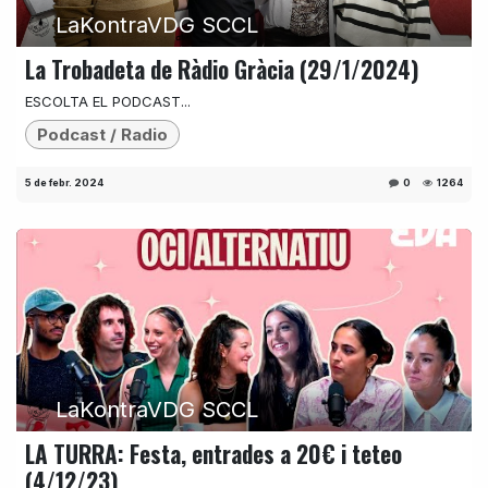
LaKontraVDG SCCL
La Trobadeta de Ràdio Gràcia (29/1/2024)
ESCOLTA EL PODCAST...
Podcast / Radio
5 de febr. 2024
0
1264
LaKontraVDG SCCL
LA TURRA: Festa, entrades a 20€ i teteo
(4/12/23)