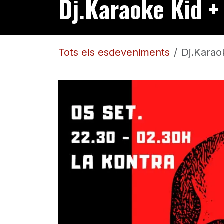
Dj.Karaoke Kid +
Tots els esdeveniments
Dj.Karao