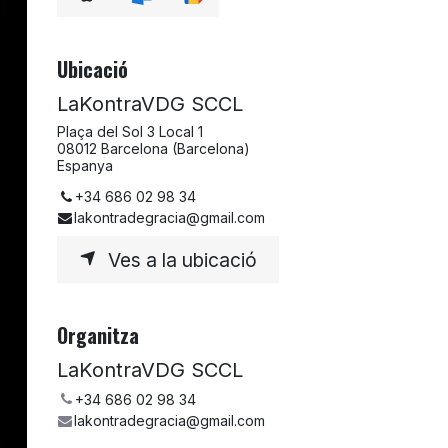
Ubicació
LaKontraVDG SCCL
Plaça del Sol 3 Local 1
08012 Barcelona (Barcelona)
Espanya
+34 686 02 98 34
lakontradegracia@gmail.com
Ves a la ubicació
Organitza
LaKontraVDG SCCL
+34 686 02 98 34
lakontradegracia@gmail.com