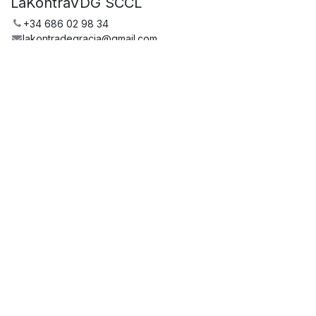
LaKontraVDG SCCL
+34 686 02 98 34
lakontradegracia@gmail.com
Comparteix
Comparteix l'esdeveniment amb les teves
companyes
HORARI