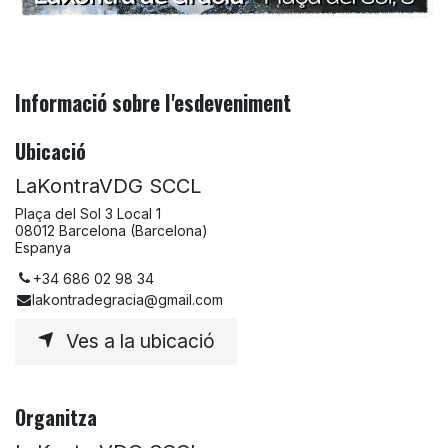
Informació sobre l'esdeveniment
Ubicació
LaKontraVDG SCCL
Plaça del Sol 3 Local 1
08012 Barcelona (Barcelona)
Espanya
+34 686 02 98 34
lakontradegracia@gmail.com
Ves a la ubicació
Organitza