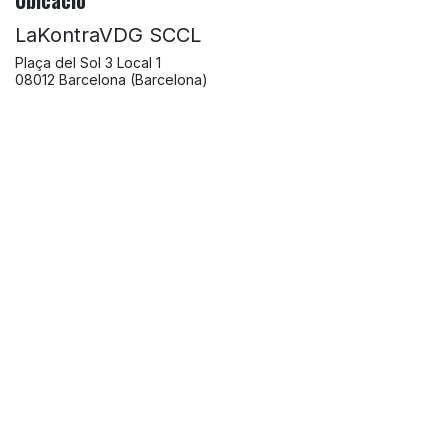
LaKontraVDG SCCL
Plaça del Sol 3 Local 1
08012 Barcelona (Barcelona)
Espanya
+34 686 02 98 34
lakontradegracia@gmail.com
Ves a la ubicació
Organitza
LaKontraVDG SCCL
+34 686 02 98 34
lakontradegracia@gmail.com
Comparteix