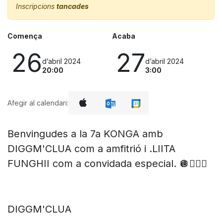
Inscripcions
tancades
Comença
Acaba
26
27
d’abril 2024
d’abril 2024
20:00
3:00
Afegir al calendari:
Benvingudes a la 7a KONGA amb
DIGGM'CLUA com a amfitrió i .LIITA
FUNGHII com a convidada especial. 🪩❤️‍🔥🚀
DIGGM'CLUA