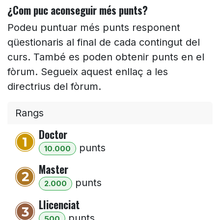
¿Com puc aconseguir més punts?
Podeu puntuar més punts responent
qüestionaris al final de cada contingut del
curs. També es poden obtenir punts en el
fòrum. Segueix aquest enllaç a les
directrius del fòrum.
Rangs
Doctor
punt
s
10.000
Master
punt
s
2.000
Llicenciat
punt
s
500