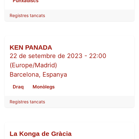
Punxadiscs
Registres tancats
KEN PANADA
SET.
22
22 de setembre de 2023
-
22:00
(
Europe/Madrid
)
Barcelona
,
Espanya
Draq
Monòlegs
Registres tancats
La Konga de Gràcia
SET.