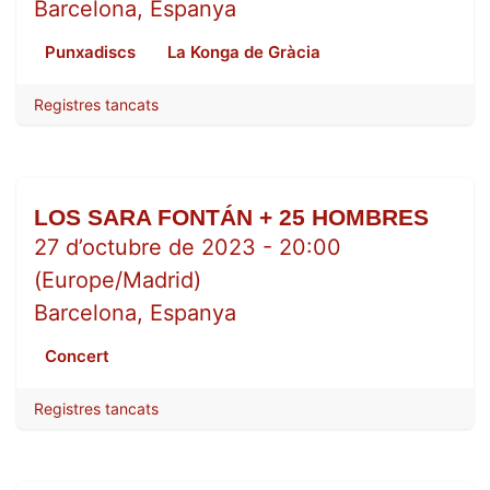
Barcelona
,
Espanya
Punxadiscs
La Konga de Gràcia
Registres tancats
LOS SARA FONTÁN + 25 HOMBRES
OCT.
27
27 d’octubre de 2023
-
20:00
(
Europe/Madrid
)
Barcelona
,
Espanya
Concert
Registres tancats