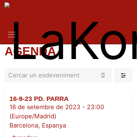
Skip to Content
AGENDA
16-9-23 PD. PARRA
SET.
16
16 de setembre de 2023
-
23:00
(
Europe/Madrid
)
Barcelona
,
Espanya